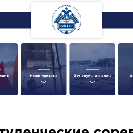
ания
Наши проекты
Яхт-клубы и школы
А
туденческие соре