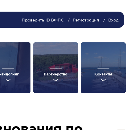
Проверить ID ВФПС
Регистрация
Вход
нтидопинг
Партнерство
Контакты
внования по