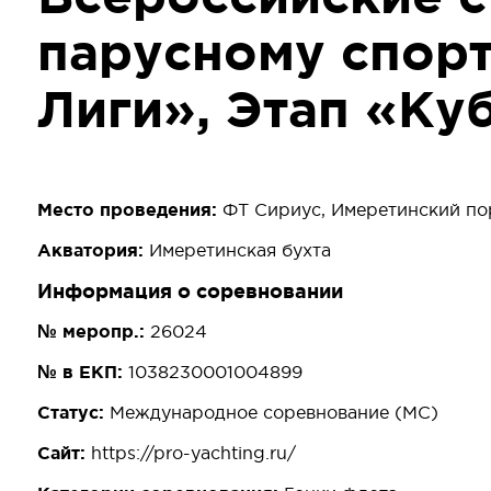
парусному спор
Лиги», Этап «Ку
Место проведения:
ФТ Сириус, Имеретинский по
Акватория:
Имеретинская бухта
Информация о соревновании
№ меропр.:
26024
№ в ЕКП:
1038230001004899
Статус:
Международное соревнование (МС)
Сайт:
https://pro-yachting.ru/