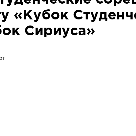
ту «Кубок Студенч
бок Сириуса»
рт