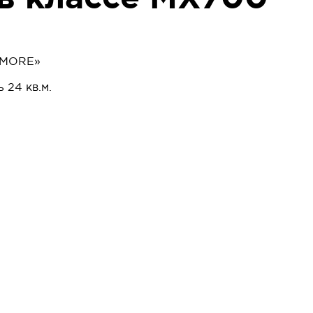
 «MORE»
 24 кв.м.