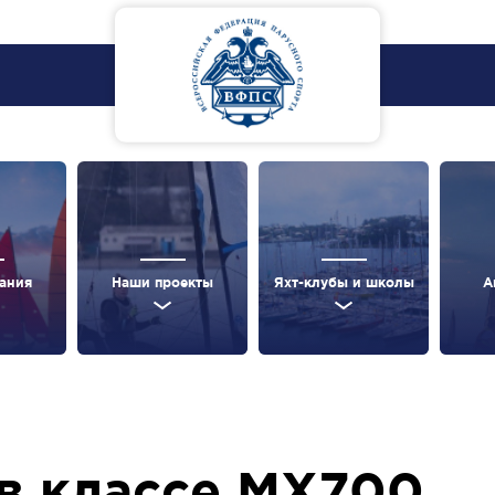
ания
Наши проекты
Яхт-клубы и школы
А
в классе МХ700