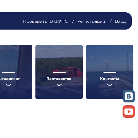
Проверить ID ВФПС
Регистрация
Вход
нтидопинг
Партнерство
Контакты