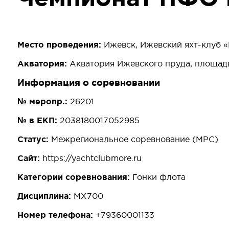
Место проведения:
Ижевск, Ижевский яхт-клуб
Акватория:
Акватория Ижевского пруда, площадь
Информация о соревновании
№ меропр.:
26201
№ в ЕКП:
2038180017052985
Статус:
Межрегиональное соревнование (МРС)
Сайт:
https://yachtclubmore.ru
Категории соревнования:
Гонки флота
Дисциплина:
MX700
Номер телефона:
+79360001133