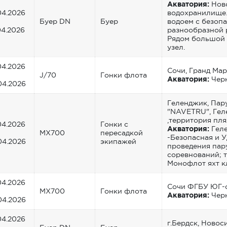
Акватория:
Нов
04.2026
водохранилище
Буер DN
Буер
водоем с безопа
04.2026
разнообразной 
Рядом большой
узел.
04.2026
Сочи, Гранд Ма
J/70
Гонки флота
Акватория:
Чер
04.2026
Геленджик, Пар
"NAVETRU", Гел
,территория пл
04.2026
Гонки с
Акватория:
Геле
MX700
пересадкой
-Безопасная и 
04.2026
экипажей
проведения пар
соревнований; т
Монофлот яхт к
04.2026
Сочи ФГБУ ЮГ-
MX700
Гонки флота
Акватория:
Чер
04.2026
04.2026
г.Бердск, Новос