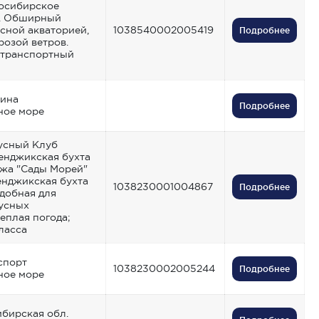
осибирское
. Обширный
сной акваторией,
1038540002005419
Подробнее
розой ветров.
 транспортный
рина
Подробнее
ное море
усный Клуб
енджикская бухта
яжа "Сады Морей"
нджикская бухта
1038230001004867
Подробнее
Удобная для
усных
еплая погода;
ласса
спорт
1038230002005244
Подробнее
ное море
ибирская обл.