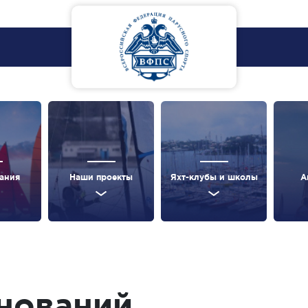
ания
Наши проекты
Яхт-клубы и школы
А
нований