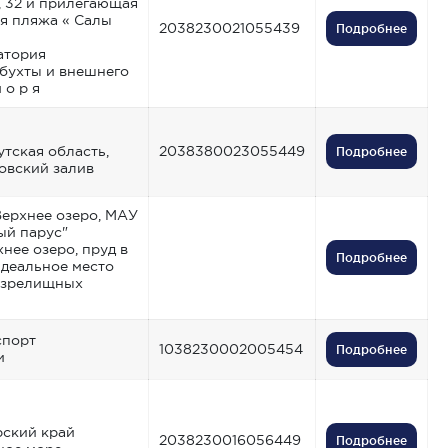
 32 и прилегающая
ия пляжа « Салы
2038230021055439
Подробнее
атория
бухты и внешнего
 о р я
тская область,
2038380023055449
Подробнее
товский залив
Верхнее озеро, МАУ
ый парус"
нее озеро, пруд в
Подробнее
идеальное место
 зрелищных
спорт
1038230002005454
Подробнее
и
рский край
2038230016056449
Подробнее