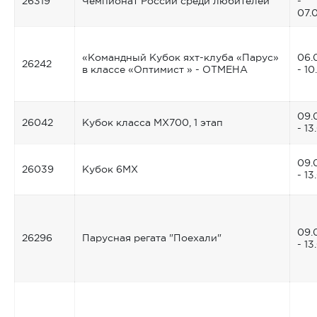
26319
Чемпионат России среди любителей
-
07.
«Командный Кубок яхт-клуба «Парус»
06.
26242
в классе «Оптимист » - ОТМЕНА
- 1
09.
26042
Кубок класса MX700, 1 этап
- 13
09.
26039
Кубок 6МХ
- 13
09.
26296
Парусная регата "Поехали"
- 13