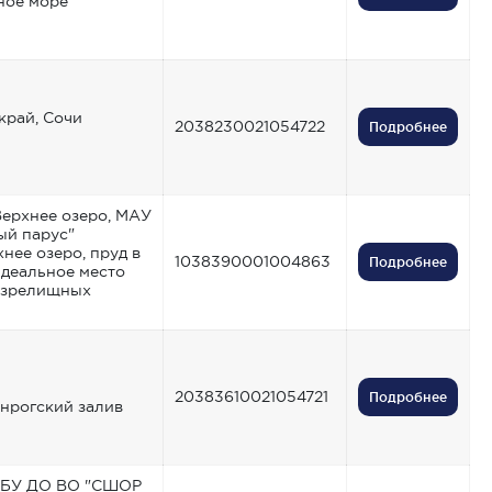
ное море
край, Сочи
2038230021054722
Подробнее
Верхнее озеро, МАУ
ый парус"
нее озеро, пруд в
1038390001004863
Подробнее
идеальное место
 зрелищных
20383610021054721
Подробнее
нрогский залив
 ГБУ ДО ВО "СШОР