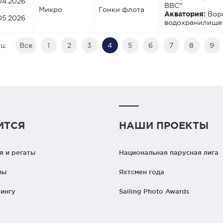
04.2026
ВВС"
Микро
Гонки флота
Акватория:
Вор
05.2026
водохранилище
ц:
Все
1
2
3
4
5
6
7
8
9
ИТСЯ
НАШИ ПРОЕКТЫ
 и регаты
Национальная парусная лига
лы
Яхтсмен года
ингу
Sailing Photo Awards