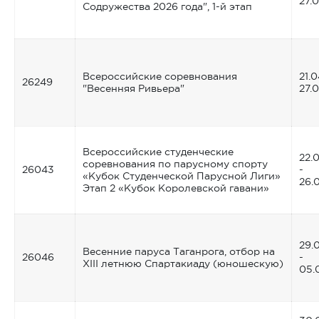
27.
Содружества 2026 года", 1-й этап
Всероссийские соревнования
21.0
26249
"Весенняя Ривьера"
27.
Всероссийские студенческие
22.
соревнования по парусному спорту
26043
-
«Кубок Студенческой Парусной Лиги»
26.
Этап 2 «Кубок Королевской гавани»
29.
Весенние паруса Таганрога, отбор на
26046
-
XIII летнюю Спартакиаду (юношескую)
05.