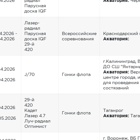
04.2026
радиал
Акватория:
Чер
Парусная
доска IQF
Лазер-
радиал
4.2026 -
Парусная
Всероссийские
Краснодарский 
04.2026
доска IQF
соревнования
Акватория:
29-й
420
г.Калининград, 
ДО СШ "Янтарн
04.2026
Акватория:
Верх
J/70
Гонки флота
центре города, 
04.2026
для проведения
состязаний
29-й
420
04.2026
Кадет
Таганрог
Гонки флота
Лазер 4.7
Акватория:
Тага
05.2026
Луч-радиал
Оптимист
г. Воронеж, ВБ