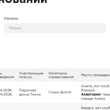
Регион
ы
Участвующие
Категории
Место проведен
ведения
классы
соревнования
Анапа, яхт-клуб
04.2026 -
Парусная
Южный
Гонки флота
04.2026
доска Техно
Акватория:
Черн
города Анапа
Бердск, яхт клу