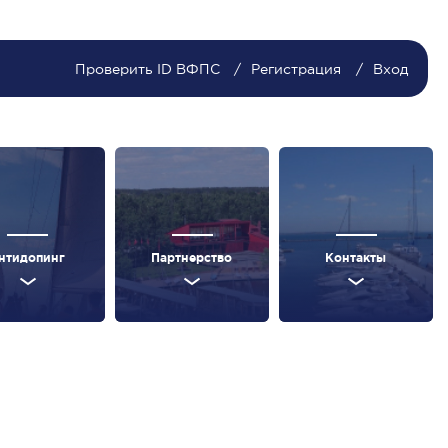
Проверить ID ВФПС
Регистрация
Вход
нтидопинг
Партнерство
Контакты