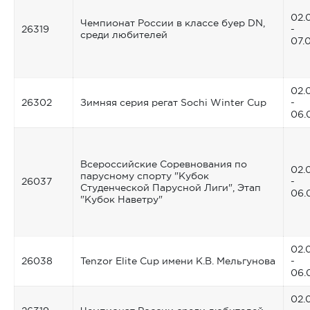
02.
Чемпионат России в классе буер DN,
26319
-
среди любителей
07.
02.
26302
Зимняя серия регат Sochi Winter Cup
-
06.
Всероссийские Соревнования по
02.
парусному спорту "Кубок
26037
-
Студенческой Парусной Лиги", Этап
06.
"Кубок Наветру"
02.
26038
Tenzor Elite Cup имени К.В. Мельгунова
-
06.
02.