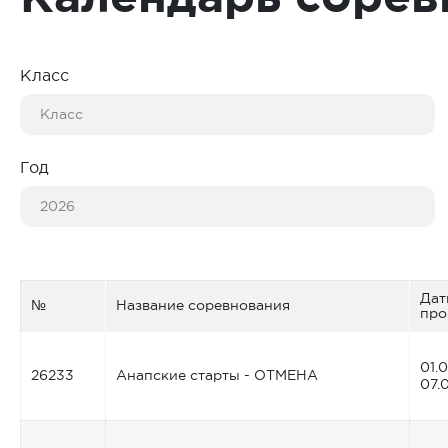
Класс
Год
Дат
№
Название соревнования
про
01.
26233
Анапские старты - ОТМЕНА
07.