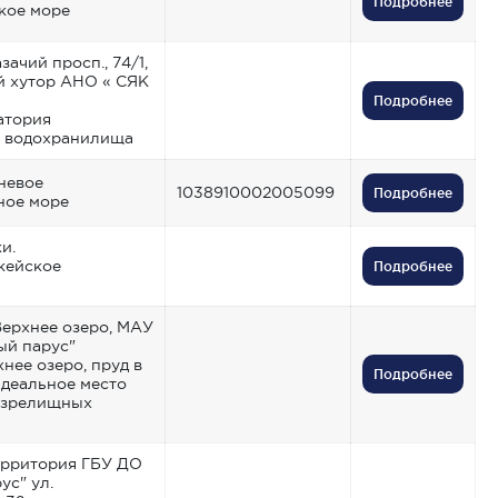
Подробнее
кое море
азачий просп., 74/1,
й хутор АНО « СЯК
Подробнее
атория
о водохранилища
зневое
1038910002005099
Подробнее
ное море
и.
кейское
Подробнее
Верхнее озеро, МАУ
ый парус"
нее озеро, пруд в
Подробнее
идеальное место
 зрелищных
территория ГБУ ДО
ус" ул.