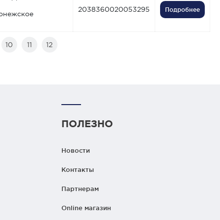
2038360020053295
Подробнее
онежское
10
11
12
ПОЛЕЗНО
Новости
Контакты
Партнерам
Online магазин