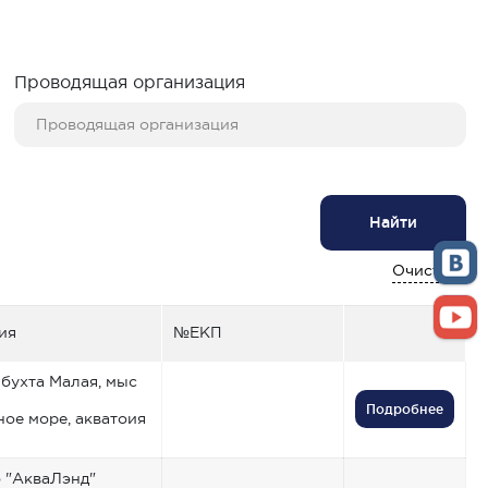
Проводящая организация
Найти
Очистить
ия
№ЕКП
 бухта Малая, мыс
Подробнее
ое море, акватоия
б "АкваЛэнд"