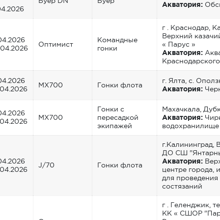
Буер DN
Буер
Акватория:
Обс
04.2026
г . Краснодар, К
Верхний казачи
04.2026
Командные
Оптимист
« Парус »
0.04.2026
гонки
Акватория:
Акв
Краснодарског
04.2026
г. Ялта, с. Опол
MX700
Гонки флота
.04.2026
Акватория:
Чер
Гонки с
Махачкала, Дубк
04.2026
MX700
пересадкой
Акватория:
Чир
.04.2026
экипажей
водохранилище
г.Калининград, 
ДО СШ "Янтарн
04.2026
Акватория:
Верх
J/70
Гонки флота
.04.2026
центре города, 
для проведения
состязаний
г . Геленджик, 
КК « СШОР "Пар