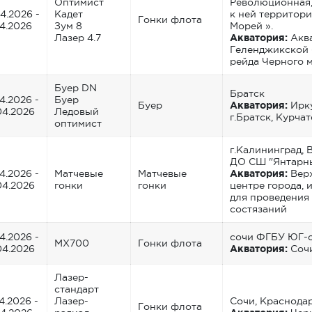
Оптимист
Революционная,
04.2026 -
Кадет
к ней территор
Гонки флота
04.2026
Зум 8
Морей ».
Лазер 4.7
Акватория:
Акв
Геленджикской 
рейда Черного м
Буер DN
Братск
4.2026 -
Буер
Буер
Акватория:
Ирку
04.2026
Ледовый
г.Братск, Курча
оптимист
г.Калининград, 
ДО СШ "Янтарн
4.2026 -
Матчевые
Матчевые
Акватория:
Верх
04.2026
гонки
гонки
центре города, 
для проведения
состязаний
4.2026 -
сочи ФГБУ ЮГ-
MX700
Гонки флота
04.2026
Акватория:
Соч
Лазер-
стандарт
4.2026 -
Лазер-
Сочи, Краснода
Гонки флота