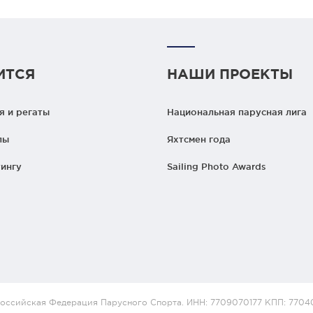
ИТСЯ
НАШИ ПРОЕКТЫ
 и регаты
Национальная парусная лига
лы
Яхтсмен года
ингу
Sailing Photo Awards
оссийская Федерация Парусного Спорта. ИНН: 7709070177 КПП: 7704