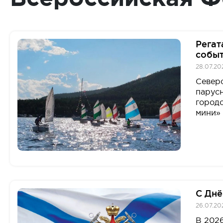
Регат
событ
28.07.20
Север
парусн
городо
мини» 
С Днё
26.07.20
В 2026