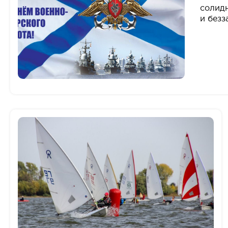
солидн
и без