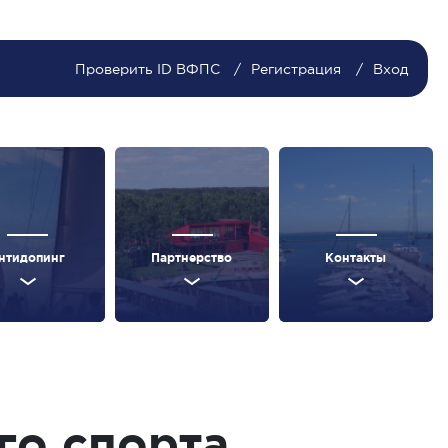
Проверить ID ВФПС
Регистрация
Вход
нтидопинг
Партнерство
Контакты
го спорта