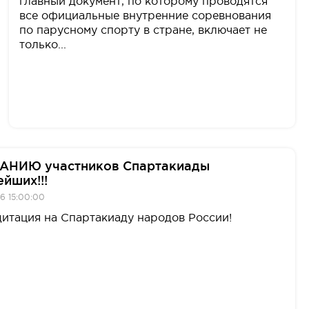
главный документ, по которому проводятся
все официальные внутренние соревнования
по парусному спорту в стране, включает не
только...
АНИЮ участников Спартакиады
ейших!!!
6 15:00:00
итация на Спартакиаду народов России!