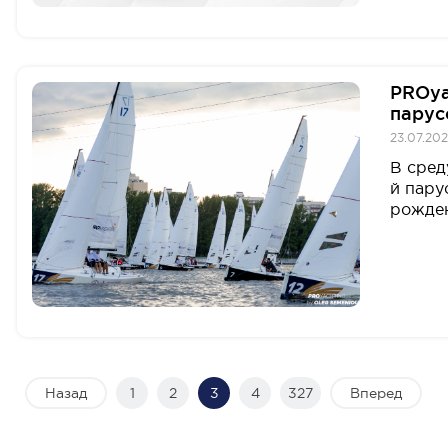
PROya
парус
23.07.202
В сред
й пару
рожден
Назад
1
2
3
4
327
Вперед