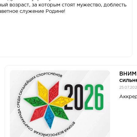
ый возраст, за которым стоят мужество, доблесть
заветное служение Родине!
ВНИМ
сильн
25.07.202
Аккред