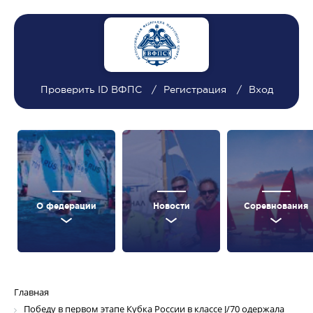
Проверить ID ВФПС
Регистрация
Вход
О федерации
Новости
Соревнования
Главная
Победу в первом этапе Кубка России в классе J/70 одержала