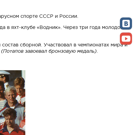
арусном спорте СССР и России.
да в яхт-клубе «Водник». Через три года молодой
 состав сборной. Участвовал в чемпионатах мира и
а
(Потапов завоевал бронзовую медаль)
.