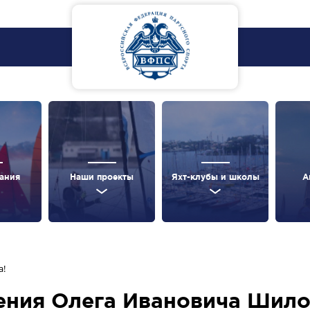
ания
Наши проекты
Яхт-клубы и школы
А
а!
ения Олега Ивановича Шило