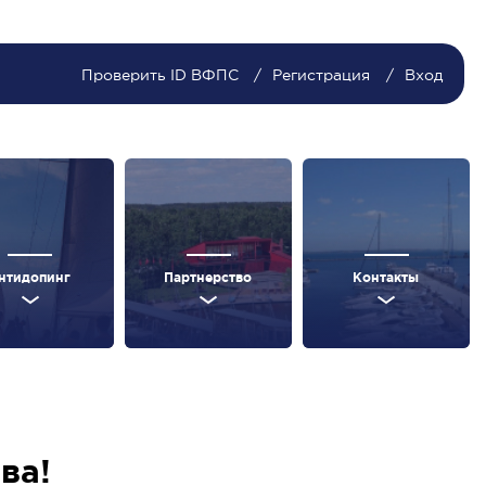
Проверить ID ВФПС
Регистрация
Вход
нтидопинг
Партнерство
Контакты
ва!