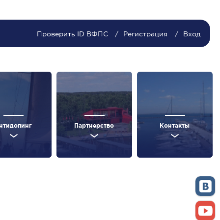
Проверить ID ВФПС
Регистрация
Вход
нтидопинг
Партнерство
Контакты