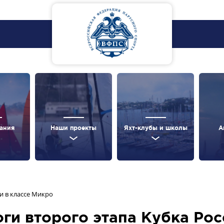
ания
Наши проекты
Яхт-клубы и школы
А
ии в классе Микро
тоги второго этапа Кубка Ро