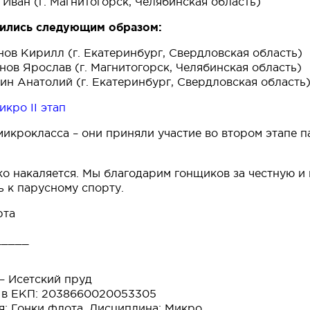
 Иван (г. Магнитогорск, Челябинская область)
лились следующим образом:
нов Кирилл (г. Екатеринбург, Свердловская область)
нов Ярослав (г. Магнитогорск, Челябинская область)
ин Анатолий (г. Екатеринбург, Свердловская область
кро II этап
икрокласса – они приняли участие во втором этапе п
ко накаляется. Мы благодарим гонщиков за честную и к
ь к парусному спорту.
рта
_____
 – Исетский пруд
№ в ЕКП: 2038660020053305
я: Гонки флота, Дисциплина: Микро