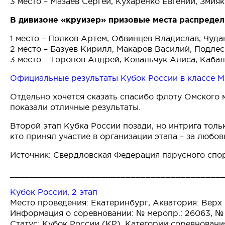
3 место – Мазаев Сергей, Кухаренко Евгений, Змияк
В дивизоне «круизер» призовые места распреде
1 место – Полков Артем, Обвинцев Владислав, Чуда
2 место – Базуев Кирилл, Макаров Василий, Подлес
3 место – Торопов Андрей, Ковальчук Алиса, Кабал
Официальные результаты Кубок России в классе Ми
Отдельно хочется сказать спасибо флоту Омского м
показали отличные результаты.
Второй этап Кубка России позади, но интрига толь
кто принял участие в организации этапа – за любов
Источник: Свердловская Федерация парусного спо
__________________________________________
Кубок России, 2 этап
Место проведения: Екатеринбург, Акватория: Верх
Информация о соревновании: № меропр.: 26063, 
Статус: Кубок России (КР), Категории соревновани