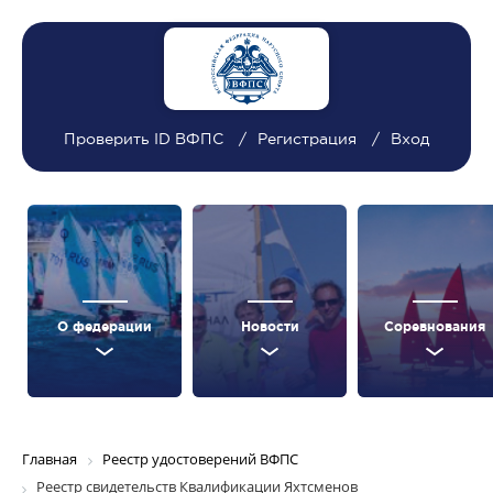
Проверить ID ВФПС
Регистрация
Вход
О федерации
Новости
Соревнования
Главная
Реестр удостоверений ВФПС
Реестр свидетельств Квалификации Яхтсменов