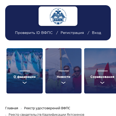
Проверить ID ВФПС
Регистрация
Вход
О федерации
Новости
Соревнования
Главная
Реестр удостоверений ВФПС
Реестр свидетельств Квалификации Яхтсменов