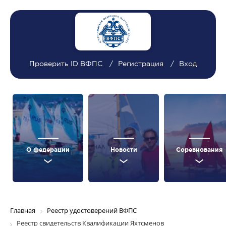
Проверить ID ВФПС
Регистрация
Вход
О федерации
Новости
Соревнования
Главная
Реестр удостоверений ВФПС
Реестр свидетельств Квалификации Яхтсменов