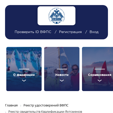
Проверить ID ВФПС
Регистрация
Вход
О федерации
Новости
Соревнования
Главная
Реестр удостоверений ВФПС
Реестр свидетельств Квалификации Яхтсменов