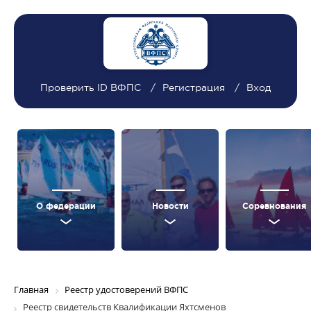
Проверить ID ВФПС
Регистрация
Вход
О федерации
Новости
Соревнования
Главная
Реестр удостоверений ВФПС
Реестр свидетельств Квалификации Яхтсменов