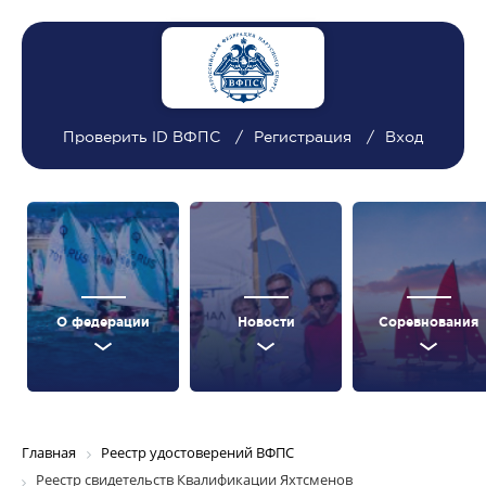
Проверить ID ВФПС
Регистрация
Вход
О федерации
Новости
Соревнования
Главная
Реестр удостоверений ВФПС
Реестр свидетельств Квалификации Яхтсменов