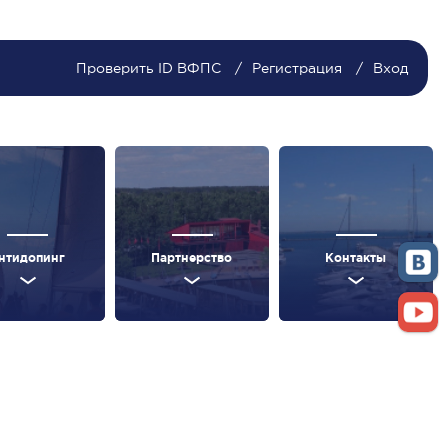
Проверить ID ВФПС
Регистрация
Вход
нтидопинг
Партнерство
Контакты