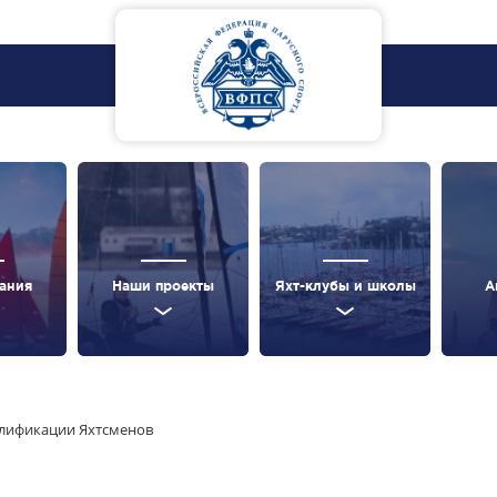
ания
Наши проекты
Яхт-клубы и школы
А
алификации Яхтсменов