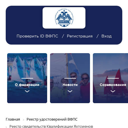
Проверить ID ВФПС
Регистрация
Вход
О федерации
Новости
Соревнования
Главная
Реестр удостоверений ВФПС
Реестр свидетельств Квалификации Яхтсменов