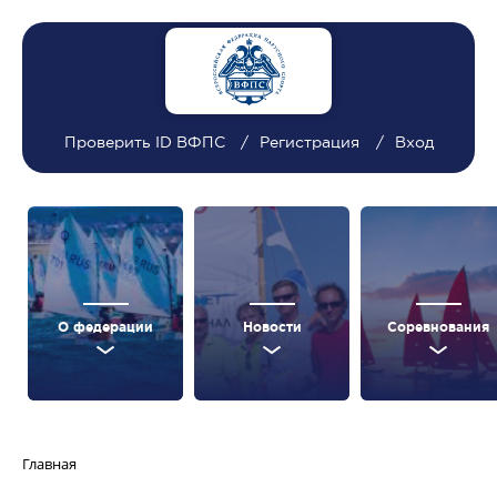
Проверить ID ВФПС
Регистрация
Вход
О федерации
Новости
Соревнования
Главная