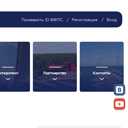
Проверить ID ВФПС
Регистрация
Вход
нтидопинг
Партнерство
Контакты